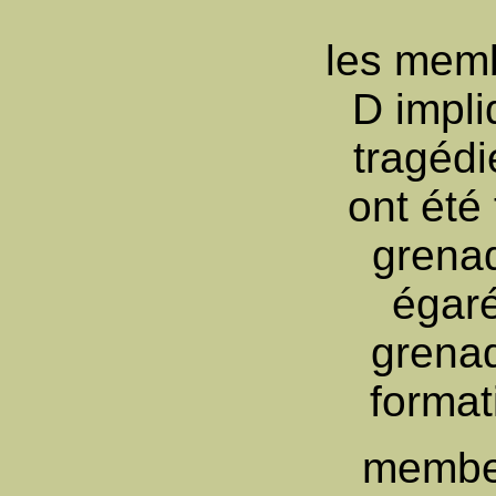
les mem
D
impli
tragédi
ont été
grena
égar
grena
format
membe