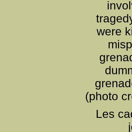
invol
tragedy
were k
misp
grena
dumm
grenad
(photo c
Les ca